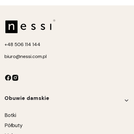
+4
8 506 114 144
biuro
@nessi.com.pl
Linki w stopce
Obuwie damskie
Botki
Półbuty