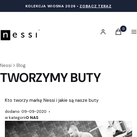
KOLEKCJA WIOSNA 20
26 •
ZOBACZ TERAZ
Produkty 
Zaloguj się
Koszyk
M
Nessi
Blog
TWORZYMY BUTY
Kto tworzy markę Nessi i jakie są nasze buty
dodano: 09-09-2020
w kategorii
O NAS