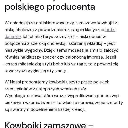
polskiego producenta
W chłodniejsze dni lakierowane czy zamszowe kowbojki z
niską cholewką z powodzeniem zastąpią klasyczne
botki
damskie
. Ich charakterystyczny krój – niski obcas w
połączeniu z szeroką cholewką i skórzaną wkładką – jest
niezwykle wygodny. Dzięki temu możesz je śmiało założyć
również na dłuższy spacer czy całonocną imprezę. Jeżeli
jesteś miłośniczką stylu boho lub vintage, to z pewnością
stworzysz oryginalną stylizację.
W Nessi proponujemy kowbojki uszyte przez polskich
rzemieślników z najlepszych włoskich skór.
Wysokogatunkowa skóra wraz z wyprofilowaną podeszwą i
ciekawym wzornictwem – to właśnie sprawia, że nasze buty
są świetnym dopełnieniem każdej kreacji.
Kowbojki zamszowe –