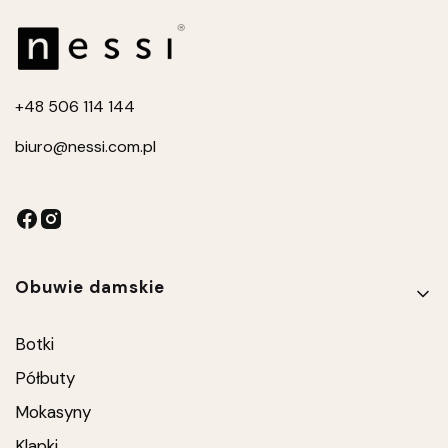
+4
8 506 114 144
biuro
@nessi.com.pl
Linki w stopce
Obuwie damskie
Botki
Półbuty
Mokasyny
Klapki