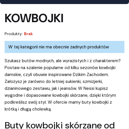
Kolor
Materiał cholewki
KOWBOJKI
Materiał wnętrza
Wkładka
Produkty:
Brak
Rodzaj obcasa
Wysokość obcasa
Lista produktów
W tej kategorii nie ma obecnie żadnych produktów
Rodzaj zapięcia
Tęgość
Ocieplenie
Nowość
Promocja
Szukasz butów modnych, ale wyrazistych i z charakterem?
Postaw na szalenie popularne od kilku sezonów kowbojki
Koniec filtrów
damskie, czyli obuwie inspirowane Dzikim Zachodem.
Założysz je zarówno do letniej sukienki, szmizjerki,
dzianinowego zestawu, jak i jeansów. W Nessi kupisz
wygodne i dopasowane kowbojki skórzane, dzięki którym
podkreślisz swój styl. W ofercie mamy buty kowbojki z
krótką i długą cholewką.
Buty kowbojki skórzane od