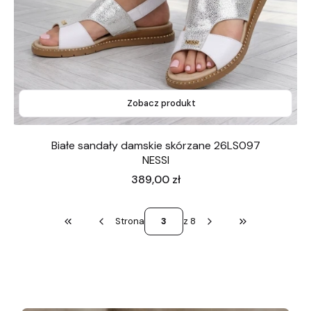
Zobacz produkt
Białe sandały damskie skórzane 26LS097
NESSI
Cena
389,00 zł
Strona
z 8
Wróć do pierwszej strony z produktami
Przejdź do ostat