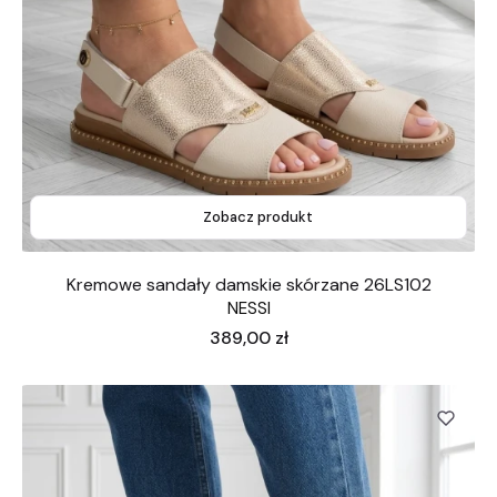
Zobacz produkt
Kremowe sandały damskie skórzane 26LS102
NESSI
Cena
389,00 zł