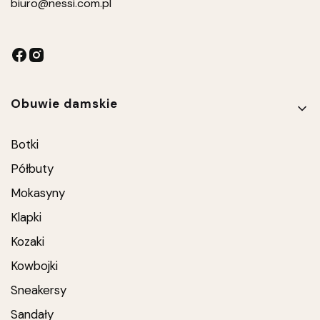
biuro
@nessi.com.pl
Linki w stopce
Obuwie damskie
Botki
Półbuty
Mokasyny
Klapki
Kozaki
Kowbojki
Sneakersy
Sandały