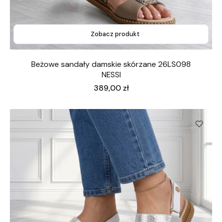
Zobacz produkt
Beżowe sandały damskie skórzane 26LS098
NESSI
Cena
389,00 zł