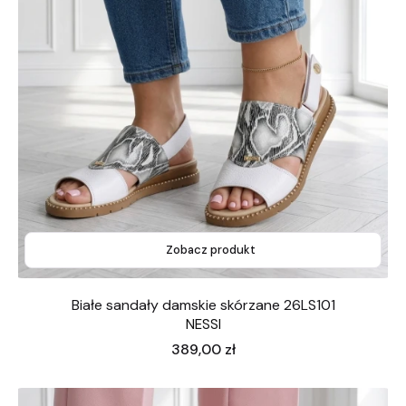
Zobacz produkt
Białe sandały damskie skórzane 26LS101
NESSI
Cena
389,00 zł