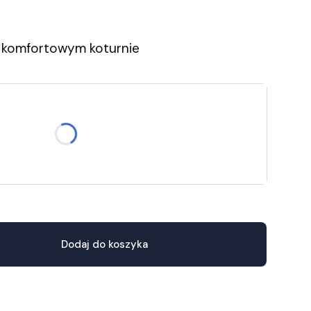
a komfortowym koturnie
 opisie.
39
40
41
Dodaj do koszyka