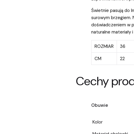
Świetnie pasują do ln
surowym brzegiem. N
doświadczeniem w pr
naturalne materiały 
ROZMIAR
36
CM
22
Cechy pro
Obuwie
Kolor