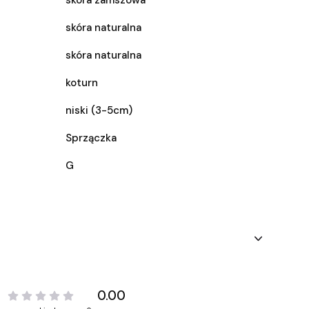
skóra zamszowa
skóra naturalna
skóra naturalna
koturn
niski (3-5cm)
Sprzączka
G
0.00