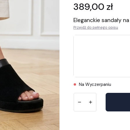
Cena
389,00 zł
Eleganckie sandały n
Przejdź do pełnego opisu
Wybierz rozmiar
Długość wkładek znajdziesz w
36
37
38
Na Wyczerpaniu