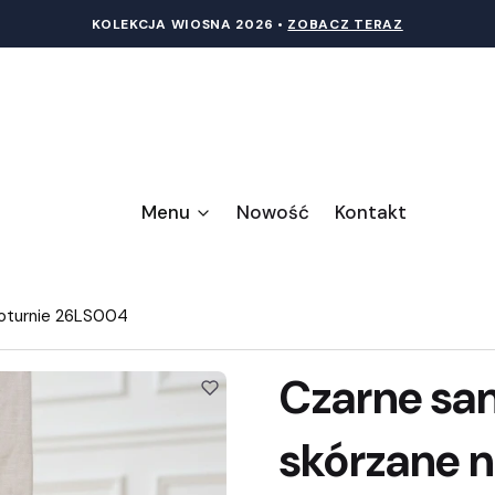
KOLEKCJA WIOSNA 20
26 •
ZOBACZ TERAZ
Menu
Nowość
Kontakt
koturnie 26LS004
Czarne sa
skórzane 