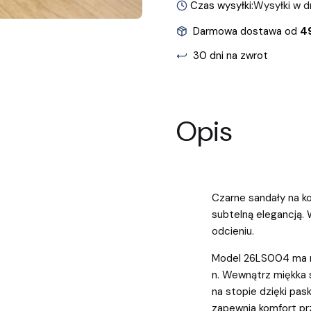
Czas wysyłki:
Wysyłki w d
Darmowa dostawa od
49
30 dni na zwrot
Opis
Czarne sandały na ko
subtelną elegancją.
odcieniu.
Model 26LS004 ma re
n. Wewnątrz miękka s
na stopie dzięki pask
zapewnia komfort prz