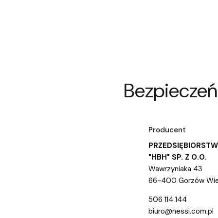
Bezpieczeń
Producent
PRZEDSIĘBIORST
"HBH" SP. Z O.O.
Wawrzyniaka 43
66-400 Gorzów Wielk
506 114 144
biuro@nessi.com.pl