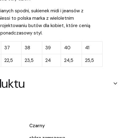
ianych spodni, sukienek midi i jeansów z
essi to polska marka z wieloletnim
ojektowaniu butów dla kobiet, które cenią
i ponadczasowy styl.
37
38
39
40
41
22,5
23,5
24
24,5
25,5
duktu
Czarny