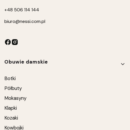
+4
8 506 114 144
biuro
@nessi.com.pl
Linki w stopce
Obuwie damskie
Botki
Półbuty
Mokasyny
Klapki
Kozaki
Kowbojki