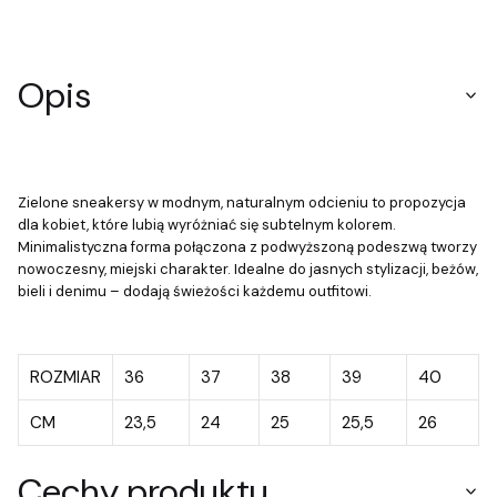
Opis
Zielone sneakersy w modnym, naturalnym odcieniu to propozycja
dla kobiet, które lubią wyróżniać się subtelnym kolorem.
Minimalistyczna forma połączona z podwyższoną podeszwą tworzy
nowoczesny, miejski charakter. Idealne do jasnych stylizacji, beżów,
bieli i denimu – dodają świeżości każdemu outfitowi.
ROZMIAR
36
37
38
39
40
CM
23,5
24
25
25,5
26
Cechy produktu