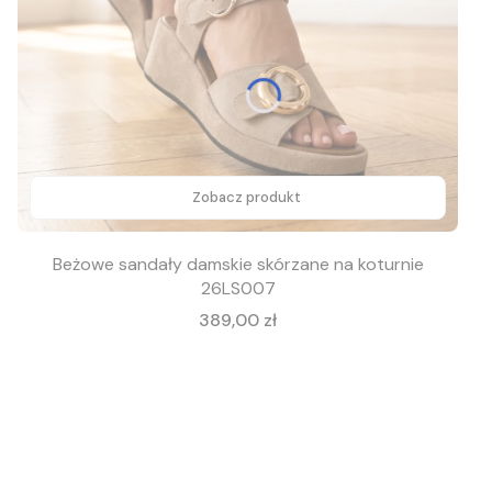
Zobacz produkt
Beżowe sandały damskie skórzane na koturnie
26LS007
Cena
389,00 zł