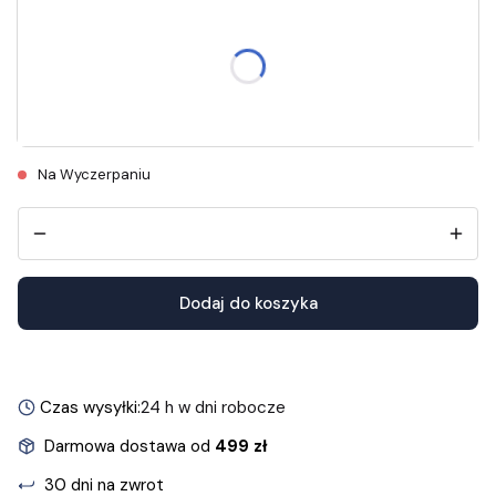
Wybierz rozmiar
Długość wkładek znajdziesz w opisie.
36
37
38
39
40
41
Na Wyczerpaniu
Dodaj do koszyka
Czas wysyłki:
24 h w dni robocze
Darmowa dostawa od
499 zł
30 dni na zwrot