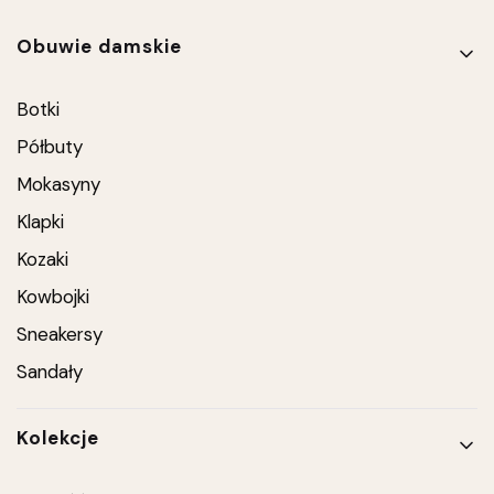
Linki w stopce
Obuwie damskie
Botki
Półbuty
Mokasyny
Klapki
Kozaki
Kowbojki
Sneakersy
Sandały
Kolekcje