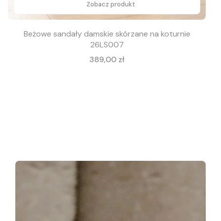
Zobacz produkt
Beżowe sandały damskie skórzane na koturnie
26LS007
Cena
389,00 zł