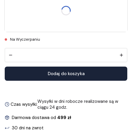
Długość wkładek znajdziesz w opisie.
36
37
38
39
40
41
Na Wyczerpaniu
Dodaj do koszyka
Wysyłki w dni robocze realizowane są w
Czas wysyłki:
ciągu 24 godz.
Darmowa dostawa od
499 zł
30 dni na zwrot