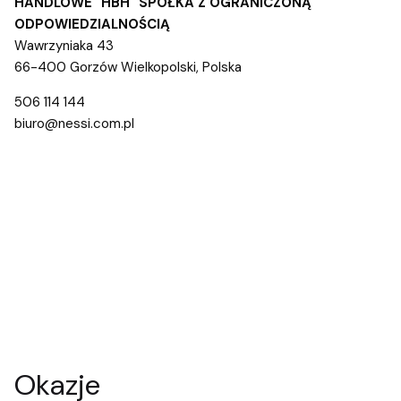
HANDLOWE "HBH" SPÓŁKA Z OGRANICZONĄ
ODPOWIEDZIALNOŚCIĄ
Wawrzyniaka 43
66-400 Gorzów Wielkopolski, Polska
506 114 144
biuro@nessi.com.pl
Okazje