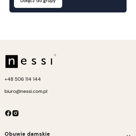
Dołącz do grupy
+4
8 506 114 144
biuro
@nessi.com.pl
Linki w stopce
Obuwie damskie