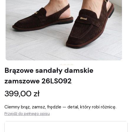
Brązowe sandały damskie
zamszowe 26LS092
Cena
399,00 zł
Ciemny brąz, zamsz, frędzle — detal, który robi różnicę.
Przejdź do pełnego opisu
Wybierz rozmiar