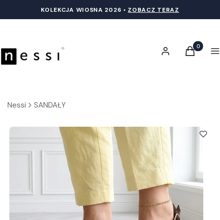
KOLEKCJA WIOSNA 20
26 •
ZOBACZ TERAZ
Produkty 
Zaloguj się
Koszyk
M
Nessi
SANDAŁY