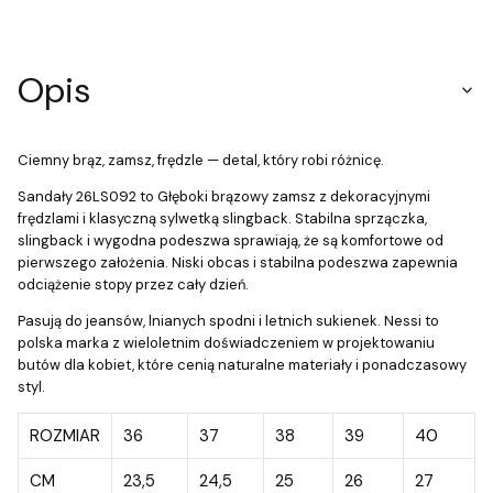
Opis
Ciemny brąz, zamsz, frędzle — detal, który robi różnicę.
Sandały 26LS092 to Głęboki brązowy zamsz z dekoracyjnymi
frędzlami i klasyczną sylwetką slingback. Stabilna sprzączka,
slingback i wygodna podeszwa sprawiają, że są komfortowe od
pierwszego założenia. Niski obcas i stabilna podeszwa zapewnia
odciążenie stopy przez cały dzień.
Pasują do jeansów, lnianych spodni i letnich sukienek. Nessi to
polska marka z wieloletnim doświadczeniem w projektowaniu
butów dla kobiet, które cenią naturalne materiały i ponadczasowy
styl.
ROZMIAR
36
37
38
39
40
CM
23,5
24,5
25
26
27