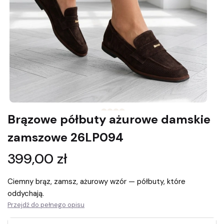
Brązowe półbuty ażurowe damskie
zamszowe 26LP094
Cena
399,00 zł
Ciemny brąz, zamsz, ażurowy wzór — półbuty, które
oddychają.
Przejdź do pełnego opisu