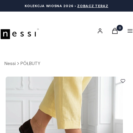
KOLEKCJA WIOSNA 20
26 •
ZOBACZ TERAZ
Produkty 
Zaloguj się
Koszyk
M
Nessi
PÓŁBUTY