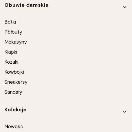
Linki w stopce
Obuwie damskie
Botki
Półbuty
Mokasyny
Klapki
Kozaki
Kowbojki
Sneakersy
Sandały
Kolekcje
Nowość