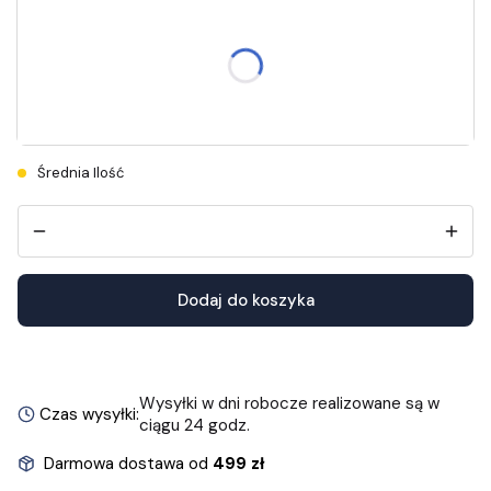
Wybierz rozmiar
Długość wkładek znajdziesz w opisie.
36
37
38
39
40
Średnia Ilość
Dodaj do koszyka
Wysyłki w dni robocze realizowane są w
Czas wysyłki:
ciągu 24 godz.
Darmowa dostawa od
499 zł