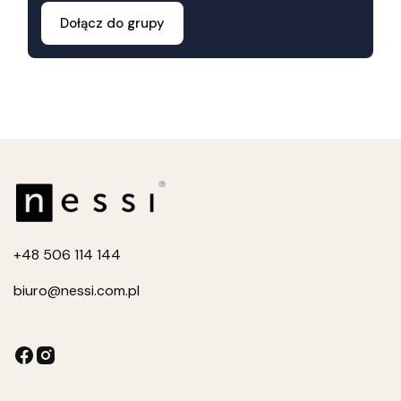
Dołącz do grupy
+4
8 506 114 144
biuro
@nessi.com.pl