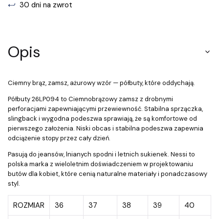
30 dni na zwrot
Opis
Ciemny brąz, zamsz, ażurowy wzór — półbuty, które oddychają.
Półbuty 26LP094 to Ciemnobrązowy zamsz z drobnymi
perforacjami zapewniającymi przewiewność. Stabilna sprzączka,
slingback i wygodna podeszwa sprawiają, że są komfortowe od
pierwszego założenia. Niski obcas i stabilna podeszwa zapewnia
odciążenie stopy przez cały dzień.
Pasują do jeansów, lnianych spodni i letnich sukienek. Nessi to
polska marka z wieloletnim doświadczeniem w projektowaniu
butów dla kobiet, które cenią naturalne materiały i ponadczasowy
styl.
ROZMIAR
36
37
38
39
40