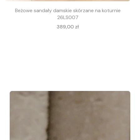
Beżowe sandały damskie skórzane na koturnie
26LS007
Cena
389,00 zł