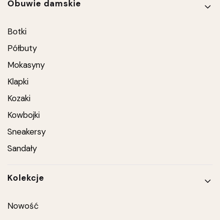
Linki w stopce
Obuwie damskie
Botki
Półbuty
Mokasyny
Klapki
Kozaki
Kowbojki
Sneakersy
Sandały
Kolekcje
Nowość