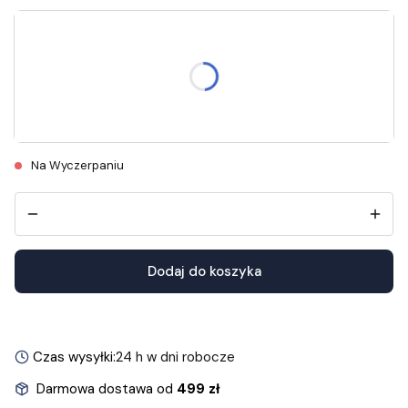
Wybierz rozmiar
Długość wkładek znajdziesz w opisie.
36
37
38
39
40
41
Na Wyczerpaniu
Dodaj do koszyka
Czas wysyłki:
24 h w dni robocze
Darmowa dostawa od
499 zł