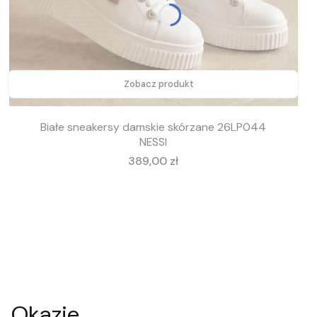
Zobacz produkt
Białe sneakersy damskie skórzane 26LP044
NESSI
Cena
389,00 zł
Okazje