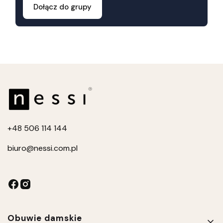
Dołącz do grupy
+4
8 506 114 144
biuro
@nessi.com.pl
Linki w stopce
Obuwie damskie