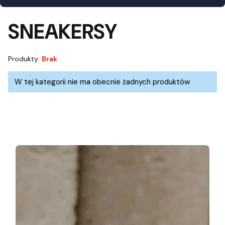
Kolor
Materiał cholewki
SNEAKERSY
Materiał wnętrza
Wkładka
Produkty:
Brak
Rodzaj obcasa
Wysokość obcasa
Lista produktów
W tej kategorii nie ma obecnie żadnych produktów
Rodzaj zapięcia
Tęgość
Ocieplenie
Nowość
Promocja
Koniec filtrów