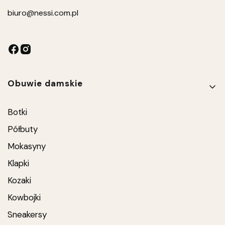
biuro
@nessi.com.pl
Linki w stopce
Obuwie damskie
Botki
Półbuty
Mokasyny
Klapki
Kozaki
Kowbojki
Sneakersy