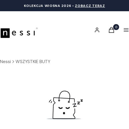
KOLEKCJA WIOSNA 20
26 •
ZOBACZ TERAZ
Produkty 
Zaloguj się
Koszyk
M
Nessi
WSZYSTKIE BUTY