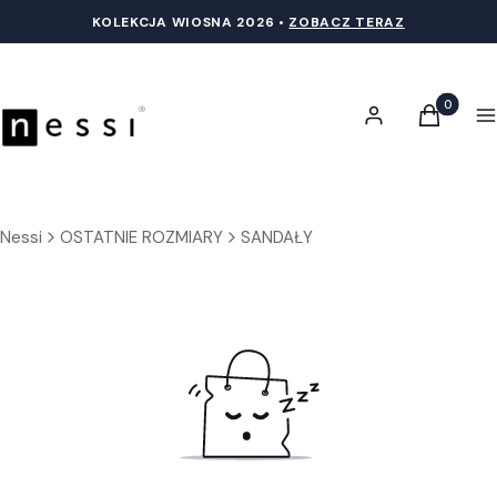
KOLEKCJA WIOSNA 20
26 •
ZOBACZ TERAZ
Produkty 
Zaloguj się
Koszyk
M
Nessi
OSTATNIE ROZMIARY
SANDAŁY