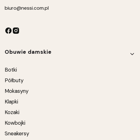
biuro
@nessi.com.pl
Linki w stopce
Obuwie damskie
Botki
Półbuty
Mokasyny
Klapki
Kozaki
Kowbojki
Sneakersy