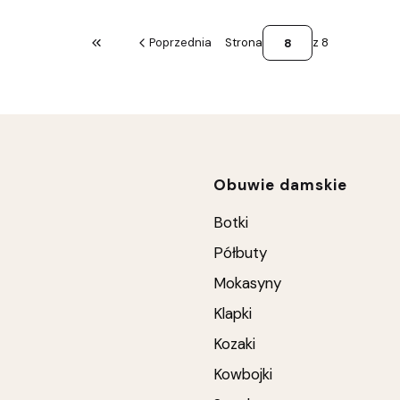
Poprzednia
Strona
z 8
Wróć do pierwszej strony z produktami
Linki w stop
Obuwie damskie
Botki
Półbuty
Mokasyny
Klapki
Kozaki
Kowbojki