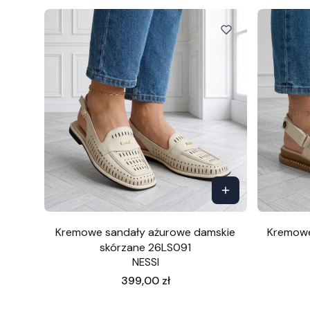
Kremowe sandały ażurowe damskie
Kremowe
skórzane 26LS091
NESSI
Cena
399,00 zł