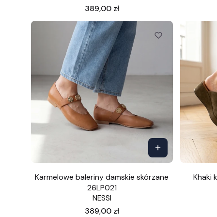
Cena
389,00 zł
Karmelowe baleriny damskie skórzane
Khaki 
26LP021
NESSI
Cena
389,00 zł