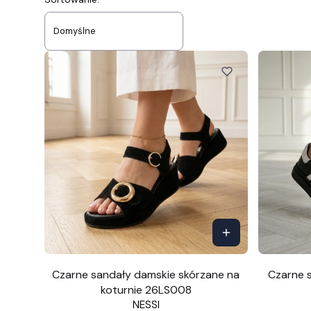
Lista produktów
Domyślne
Czarne sandały damskie skórzane na
Czarne 
koturnie 26LS008
NESSI