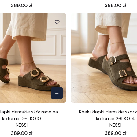
Cena
Cena
369,00 zł
369,00 zł
klapki damskie skórzane na
Khaki klapki damskie skór
koturnie 26LK010
koturnie 26LK014
NESSI
NESSI
Cena
Cena
389,00 zł
389,00 zł