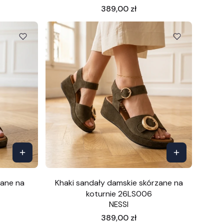
Cena
389,00 zł
zane na
Khaki sandały damskie skórzane na
koturnie 26LS006
NESSI
Cena
389,00 zł