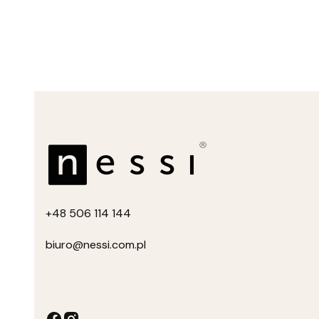
+4
8 506 114 144
biuro
@nessi.com.pl