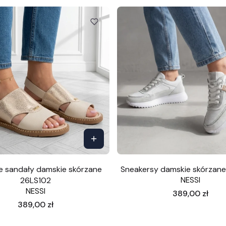
 sandały damskie skórzane
Sneakersy damskie skórzan
26LS102
NESSI
NESSI
Cena
389,00 zł
Cena
389,00 zł