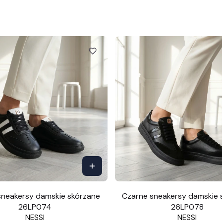
sneakersy damskie skórzane
Czarne sneakersy damskie 
26LP074
26LP078
NESSI
NESSI