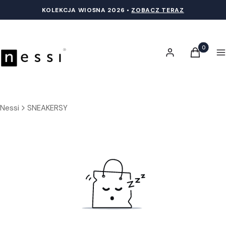
KOLEKCJA WIOSNA 20
26 •
ZOBACZ TERAZ
Produkty 
Zaloguj się
Koszyk
M
Nessi
SNEAKERSY