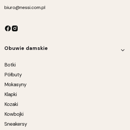
biuro
@nessi.com.pl
Linki w stopce
Obuwie damskie
Botki
Półbuty
Mokasyny
Klapki
Kozaki
Kowbojki
Sneakersy