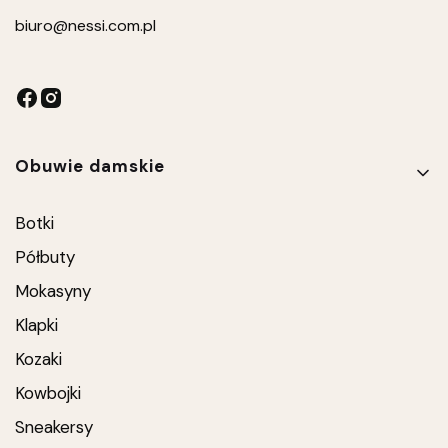
biuro
@nessi.com.pl
Linki w stopce
Obuwie damskie
Botki
Półbuty
Mokasyny
Klapki
Kozaki
Kowbojki
Sneakersy