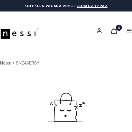
KOLEKCJA WIOSNA 20
26 •
ZOBACZ TERAZ
Produkty 
Zaloguj się
Koszyk
M
Nessi
SNEAKERSY