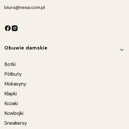
biuro
@nessi.com.pl
Linki w stopce
Obuwie damskie
Botki
Półbuty
Mokasyny
Klapki
Kozaki
Kowbojki
Sneakersy