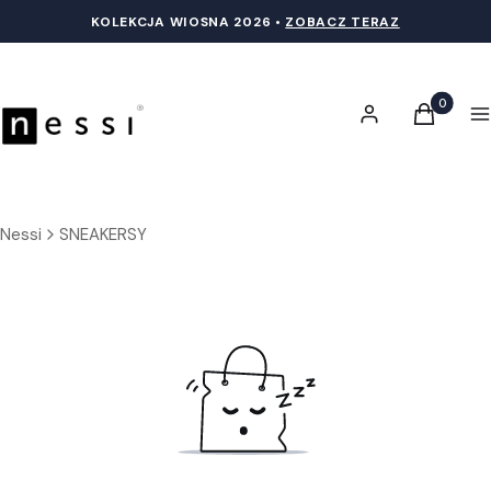
KOLEKCJA WIOSNA 20
26 •
ZOBACZ TERAZ
Produkty 
Zaloguj się
Koszyk
M
Nessi
SNEAKERSY