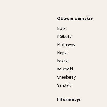
Linki w stop
Obuwie damskie
Botki
Półbuty
Mokasyny
Klapki
Kozaki
Kowbojki
Sneakersy
Sandały
Informacje