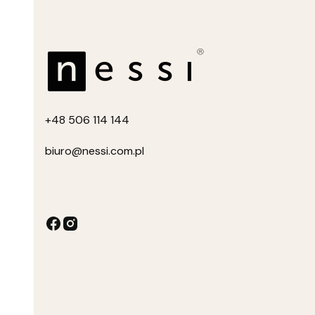
+4
8 506 114 144
biuro
@nessi.com.pl