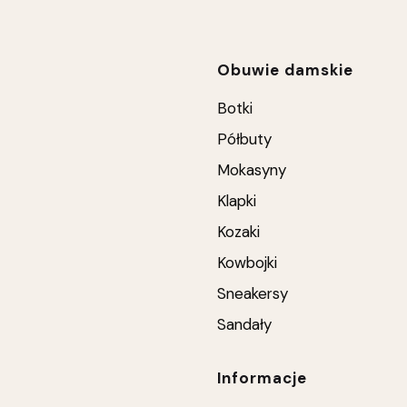
Linki w stop
Obuwie damskie
Botki
Półbuty
Mokasyny
Klapki
Kozaki
Kowbojki
Sneakersy
Sandały
Informacje