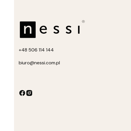
+4
8 506 114 144
biuro
@nessi.com.pl