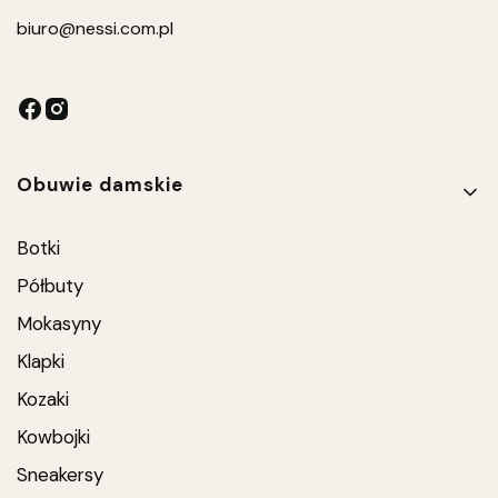
biuro
@nessi.com.pl
Linki w stopce
Obuwie damskie
Botki
Półbuty
Mokasyny
Klapki
Kozaki
Kowbojki
Sneakersy