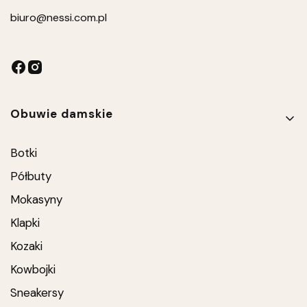
biuro
@nessi.com.pl
Linki w stopce
Obuwie damskie
Botki
Półbuty
Mokasyny
Klapki
Kozaki
Kowbojki
Sneakersy