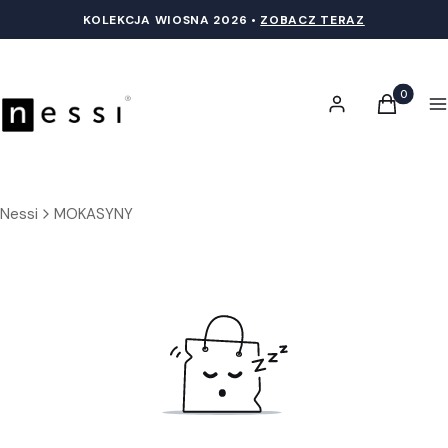
KOLEKCJA WIOSNA 20
26 •
ZOBACZ TERAZ
Produkty 
Zaloguj się
Koszyk
M
Nessi
MOKASYNY