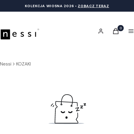
KOLEKCJA WIOSNA 20
26 •
ZOBACZ TERAZ
Produkty 
Zaloguj się
Koszyk
M
Nessi
KOZAKI