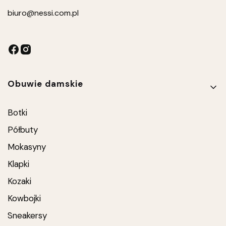
biuro
@nessi.com.pl
Linki w stopce
Obuwie damskie
Botki
Półbuty
Mokasyny
Klapki
Kozaki
Kowbojki
Sneakersy