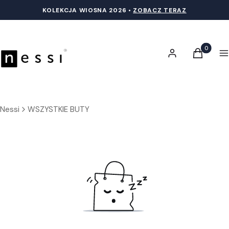
KOLEKCJA WIOSNA 20
26 •
ZOBACZ TERAZ
Produkty 
Zaloguj się
Koszyk
M
Nessi
WSZYSTKIE BUTY