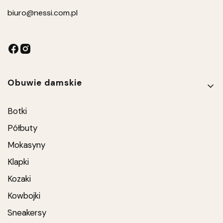
biuro
@nessi.com.pl
Linki w stopce
Obuwie damskie
Botki
Półbuty
Mokasyny
Klapki
Kozaki
Kowbojki
Sneakersy