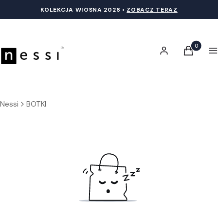
KOLEKCJA WIOSNA 20
26 •
ZOBACZ TERAZ
Produkty 
Zaloguj się
Koszyk
M
Nessi
BOTKI