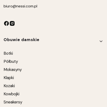
biuro
@nessi.com.pl
Linki w stopce
Obuwie damskie
Botki
Półbuty
Mokasyny
Klapki
Kozaki
Kowbojki
Sneakersy