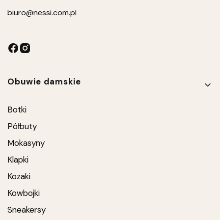
biuro
@nessi.com.pl
Linki w stopce
Obuwie damskie
Botki
Półbuty
Mokasyny
Klapki
Kozaki
Kowbojki
Sneakersy