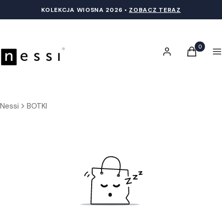
KOLEKCJA WIOSNA 20
26 •
ZOBACZ TERAZ
Produkty 
Zaloguj się
Koszyk
M
Nessi
BOTKI