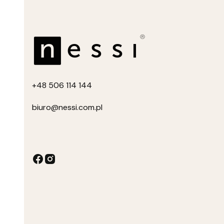
+4
8 506 114 144
biuro
@nessi.com.pl