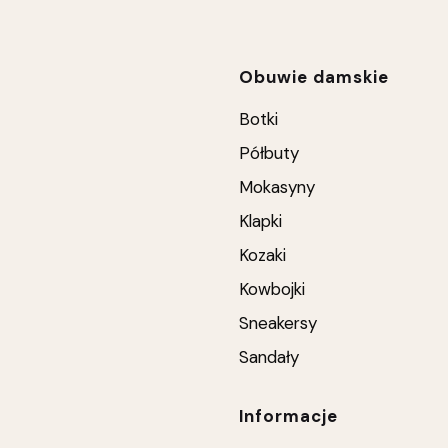
Linki w stop
Obuwie damskie
Botki
Półbuty
Mokasyny
Klapki
Kozaki
Kowbojki
Sneakersy
Sandały
Informacje