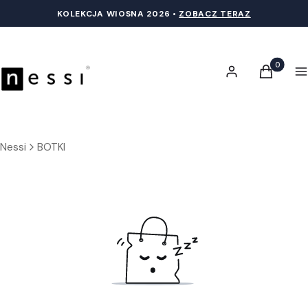
KOLEKCJA WIOSNA 20
26 •
ZOBACZ TERAZ
Produkty 
Zaloguj się
Koszyk
M
Nessi
BOTKI