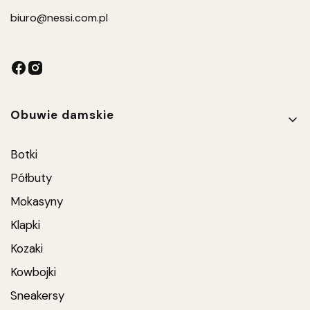
biuro
@nessi.com.pl
Linki w stopce
Obuwie damskie
Botki
Półbuty
Mokasyny
Klapki
Kozaki
Kowbojki
Sneakersy