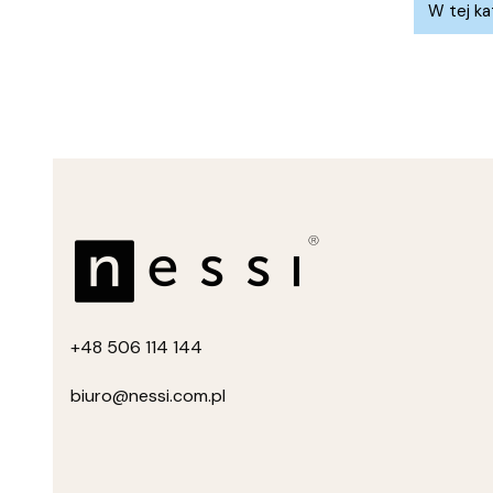
List
W tej ka
+4
8 506 114 144
biuro
@nessi.com.pl