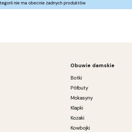
a produktów
tegorii nie ma obecnie żadnych produktów
Linki w stop
Obuwie damskie
Botki
Półbuty
Mokasyny
Klapki
Kozaki
Kowbojki