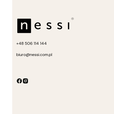
+4
8 506 114 144
biuro
@nessi.com.pl