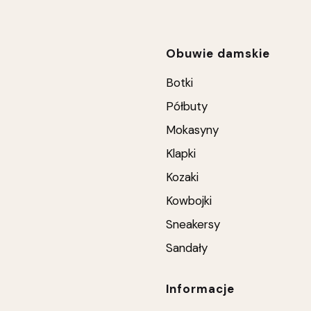
Linki w stop
Obuwie damskie
Botki
Półbuty
Mokasyny
Klapki
Kozaki
Kowbojki
Sneakersy
Sandały
Informacje