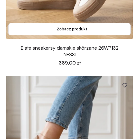
Zobacz produkt
Białe sneakersy damskie skórzane 26WP132
NESSI
Cena
389,00 zł