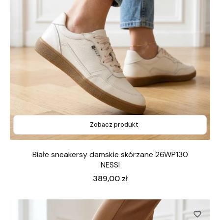
Zobacz produkt
Białe sneakersy damskie skórzane 26WP130
NESSI
Cena
389,00 zł