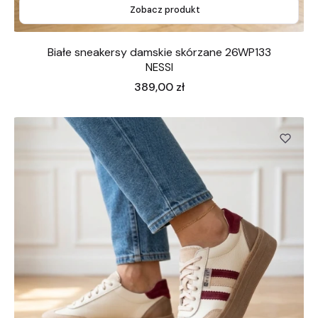
Zobacz produkt
Białe sneakersy damskie skórzane 26WP133
NESSI
Cena
389,00 zł