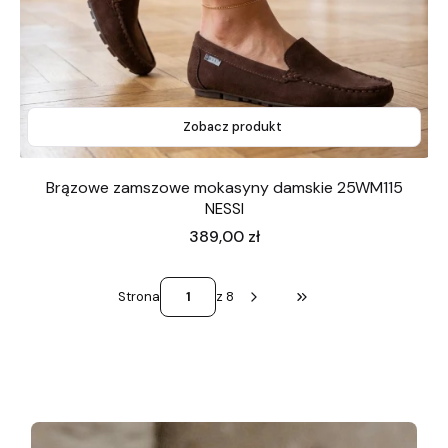
Zobacz produkt
Brązowe zamszowe mokasyny damskie 25WM115
NESSI
Cena
389,00 zł
Strona
z 8
Przejdź do ostatniej st