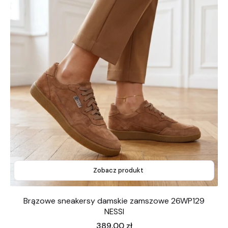
Zobacz produkt
Brązowe sneakersy damskie zamszowe 26WP129
NESSI
Cena
389,00 zł