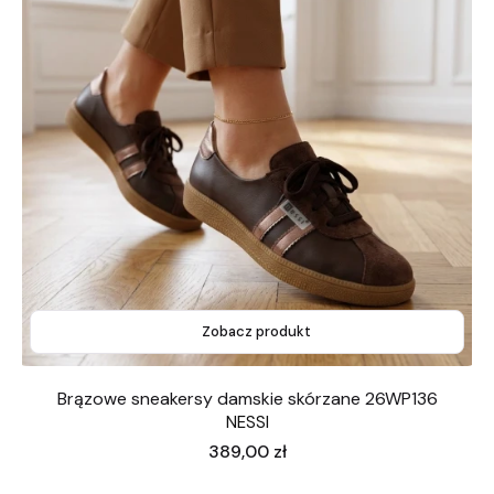
Zobacz produkt
Brązowe sneakersy damskie skórzane 26WP136
NESSI
Cena
389,00 zł