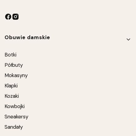
Linki w stopce
Obuwie damskie
Botki
Półbuty
Mokasyny
Klapki
Kozaki
Kowbojki
Sneakersy
Sandały