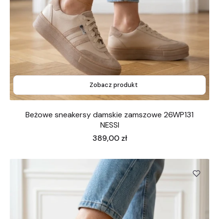
Zobacz produkt
Beżowe sneakersy damskie zamszowe 26WP131
NESSI
Cena
389,00 zł