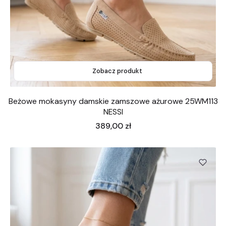
Zobacz produkt
Beżowe mokasyny damskie zamszowe ażurowe 25WM113
NESSI
Cena
389,00 zł