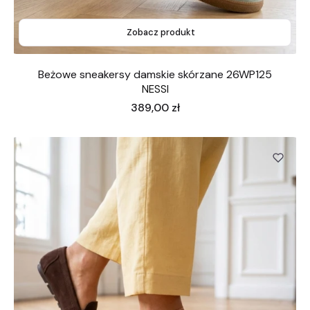
Zobacz produkt
Beżowe sneakersy damskie skórzane 26WP125
NESSI
Cena
389,00 zł