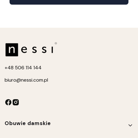
+4
8 506 114 144
biuro
@nessi.com.pl
Linki w stopce
Obuwie damskie