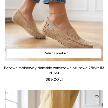
Zobacz produkt
Beżowe mokasyny damskie zamszowe ażurowe 25WM113
NESSI
Cena
389,00 zł