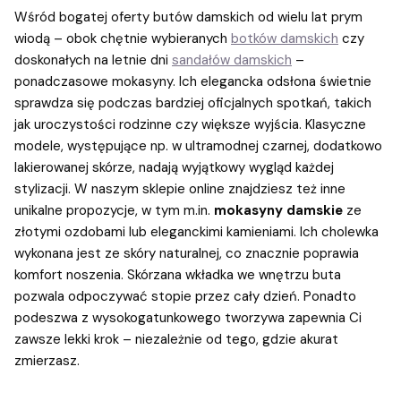
Wśród bogatej oferty butów damskich od wielu lat prym
wiodą – obok chętnie wybieranych
botków damskich
czy
doskonałych na letnie dni
sandałów damskich
–
ponadczasowe mokasyny. Ich elegancka odsłona świetnie
sprawdza się podczas bardziej oficjalnych spotkań, takich
jak uroczystości rodzinne czy większe wyjścia. Klasyczne
modele, występujące np. w ultramodnej czarnej, dodatkowo
lakierowanej skórze, nadają wyjątkowy wygląd każdej
stylizacji. W naszym sklepie online znajdziesz też inne
unikalne propozycje, w tym m.in.
mokasyny damskie
ze
złotymi ozdobami lub eleganckimi kamieniami. Ich cholewka
wykonana jest ze skóry naturalnej, co znacznie poprawia
komfort noszenia. Skórzana wkładka we wnętrzu buta
pozwala odpoczywać stopie przez cały dzień. Ponadto
podeszwa z wysokogatunkowego tworzywa zapewnia Ci
zawsze lekki krok – niezależnie od tego, gdzie akurat
zmierzasz.