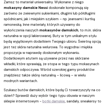
Zamsz to materiał uniwersalny. Wykonane z niego
mokasyny damskie Nessi
doskonale komponują się
zarówno ze zwiewnymi sukienkami, długimi lub półdługimi
spódnicami, jak i miejskim szykiem – np. jeansami i kurtką
ramoneską. Inne materiały, których używamy do
wykończenia naszych
mokasynów damskich
, to m.in. skóra
naturalna w opcji lakierowanej. Buty w tym unikalnym stylu
będą wyjątkowym dodatkiem Twojego ubioru. Świetną opcją
jest też skóra naturalna welurowa. To wygodna i miękka
propozycja w naprawdę doskonałym wykonaniu.
Dodatkowym atutem są używane przez nas skórzane
wkładki, które sprawiają, że stopa w tego typu mokasynach
damskich odpoczywa. Wśród szerokiej gamy produktów
znajdziesz także skórę naturalną – licową – w wielu
modnych wariantach.
Szukasz butów damskich, które będą Ci towarzyszyły na co
dzień? Sprawdź duży wybór tego typu obuwia w naszym
sklepie internetowym -
botki damskie
, sandały, sneakersy to